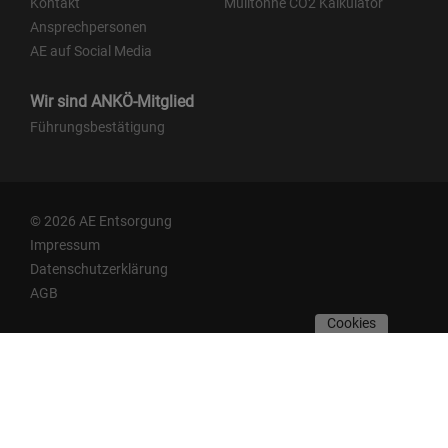
Kontakt
Mülltonne CO2 Kalkulator
Ansprechpersonen
AE auf Social Media
Wir sind ANKÖ-Mitglied
Führungsbestätigung
© 2026 AE Entsorgung
Impressum
Datenschutzerklärung
AGB
Cookies