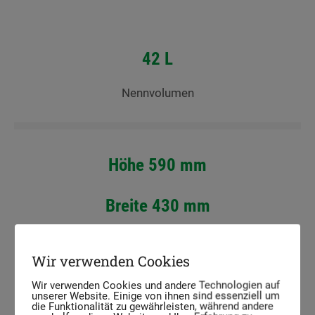
42 L
Nennvolumen
Höhe 590 mm
Breite 430 mm
Tiefe 275 mm
Wir verwenden Cookies
Abmessungen
Wir verwenden Cookies und andere Technologien auf
unserer Website. Einige von ihnen sind essenziell um
die Funktionalität zu gewährleisten, während andere