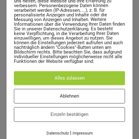
uns helfen, diese Website und Ihre Erfahrung zu
verbessern. Personenbezogene Daten können
verarbeitet werden (IP-Adressen, ...), z. B. für
personalisierte Anzeigen und Inhalte oder die
10,0 kg
Messung von Anzeigen und Inhalten. Weitere
Informationen über die Verwendung Ihrer Daten finden
Sie in unserer Datenschutzerklärung. Es besteht
Leergewicht
keine Verpflichtung, in die Verarbeitung Ihrer Daten
einzuwilligen, um dieses Angebot zu nutzen. Sie
können die Einstellungen jederzeit aufrufen und auch
nachträglich ändern "Cookies"-Butten unten am
Bildschirm rechts. Bitte beachten Sie, dass aufgrund
individueller Einstellungen möglicherweise nicht alle
Funktionen der Website verfügbar sind.
Tieforange - RAL 2011
Alles zulassen
Smaragdgrün - RAL 6001
Ablehnen
Nur verzinkt und weitere Farben auf
Anfrage.
Einzeln bestätigen
Farben
|
Datenschutz
Impressum