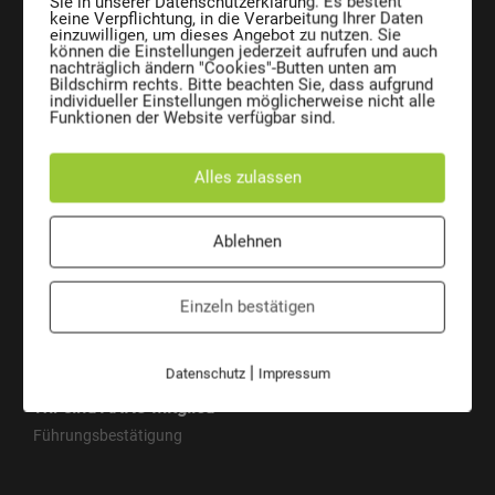
Sie in unserer Datenschutzerklärung. Es besteht
keine Verpflichtung, in die Verarbeitung Ihrer Daten
einzuwilligen, um dieses Angebot zu nutzen. Sie
können die Einstellungen jederzeit aufrufen und auch
nachträglich ändern "Cookies"-Butten unten am
Bildschirm rechts. Bitte beachten Sie, dass aufgrund
AE Entsorgungssysteme GmbH
individueller Einstellungen möglicherweise nicht alle
Funktionen der Website verfügbar sind.
Josef Sandhofer Straße 9c
A-2000 Stockerau
Austria
Alles zulassen
Telefon:
+43 2266 66 190 0
Fax:
+43 2266 66 190 26
E-Mail:
office@ae-entsorgung.eu
Ablehnen
ÜBERSICHT
VERANTWORTUNG
Kontakt
Mülltonne CO2 Kalkulator
Einzeln bestätigen
Ansprechpersonen
AE auf Social Media
|
Datenschutz
Impressum
Wir sind ANKÖ-Mitglied
Führungsbestätigung