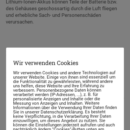
Lithium-Ionen-Akkus können Teile der Batterie bzw.
des Gehäuses geschossartig durch die Luft fliegen
und erhebliche Sach- und Personenschäden
verursachen.
FUNKTION
Wir verwenden Cookies
Durch die Verwendung der RETRON BOX leisten Sie
den idealen präventiven Brandschutz in Ihrem
Wir verwenden Cookies und andere Technologien auf
unserer Website. Einige von ihnen sind essenziell um
Zuhause.
die Funktionalität zu gewährleisten, während andere
Im Fall der Lagerung, des Transports und des
uns helfen, diese Website und Ihre Erfahrung zu
verbessern. Personenbezogene Daten können
Aufladens der Lithium-Ionen-Akkus innerhalb der
verarbeitet werden (IP-Adressen, ...), z. B. für
RETRON BOX wird die Gefahr eines Übergreifens einer
personalisierte Anzeigen und Inhalte oder die
Messung von Anzeigen und Inhalten. Weitere
potenziellen Entzündung auf die Umgebung deutlich
Informationen über die Verwendung Ihrer Daten finden
Sie in unserer Datenschutzerklärung. Es besteht
reduziert.
keine Verpflichtung, in die Verarbeitung Ihrer Daten
Gleichzeitig bietet die RETRON BOX Schutz vor
einzuwilligen, um dieses Angebot zu nutzen. Sie
können die Einstellungen jederzeit aufrufen und auch
umherfliegenden Batterie- und Gehäuseteilen bei einer
nachträglich ändern "Cookies"-Butten unten am