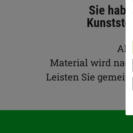
Sie habe
Kunststof
AE 
Material wird nac
Leisten Sie gemein