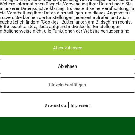
Weitere Informationen über die Verwendung Ihrer Daten finden Sie
n eine größere Menge aus
in unserer Datenschutzerklärung. Es besteht keine Verpflichtung, in
die Verarbeitung Ihrer Daten einzuwilligen, um dieses Angebot zu
nutzen. Sie können die Einstellungen jederzeit aufrufen und auch
ftonnen fahrbar oder nich
nachträglich ändern "Cookies"-Butten unten am Bildschirm rechts.
Bitte beachten Sie, dass aufgrund individueller Einstellungen
möglicherweise nicht alle Funktionen der Website verfügbar sind.
vermittelt gerne bei der Ents
Alles zulassen
h der Aufbereitung wieder dem
Ablehnen
sam mit uns einen Betrag zu
Einzeln bestätigen
|
Datenschutz
Impressum