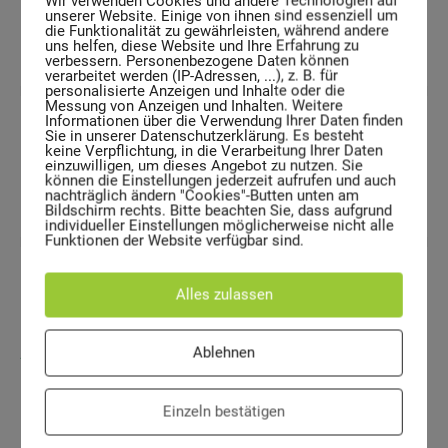
Wir verwenden Cookies und andere Technologien auf
unserer Website. Einige von ihnen sind essenziell um
die Funktionalität zu gewährleisten, während andere
Leergewicht
uns helfen, diese Website und Ihre Erfahrung zu
verbessern. Personenbezogene Daten können
verarbeitet werden (IP-Adressen, ...), z. B. für
personalisierte Anzeigen und Inhalte oder die
Messung von Anzeigen und Inhalten. Weitere
Informationen über die Verwendung Ihrer Daten finden
Sie in unserer Datenschutzerklärung. Es besteht
270 mm
keine Verpflichtung, in die Verarbeitung Ihrer Daten
einzuwilligen, um dieses Angebot zu nutzen. Sie
können die Einstellungen jederzeit aufrufen und auch
Durchmesser
nachträglich ändern "Cookies"-Butten unten am
Bildschirm rechts. Bitte beachten Sie, dass aufgrund
individueller Einstellungen möglicherweise nicht alle
Funktionen der Website verfügbar sind.
ECKDATEN
Alles zulassen
Abfallkorb ASK 33
Ablehnen
Einzeln bestätigen
33 L