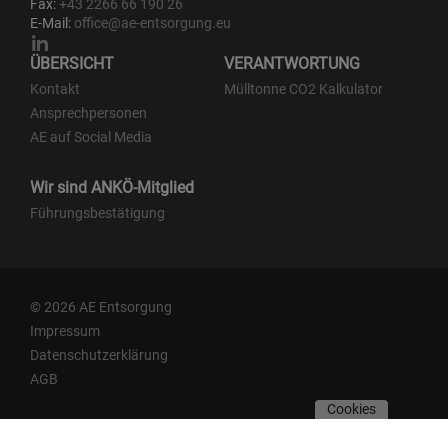
Fax:
+43 2266 66 190 26
E-Mail:
office@ae-entsorgung.eu
ÜBERSICHT
VERANTWORTUNG
Kontakt
Mülltonne CO2 Kalkulator
Ansprechpersonen
AE auf Social Media
Wir sind ANKÖ-Mitglied
Führungsbestätigung
© 2026 AE Entsorgung
Impressum
Datenschutzerklärung
AGB
Cookies