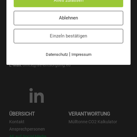
Alles zulassen
Ablehnen
AE Entsorgungssysteme GmbH
Einzeln bestätigen
Josef Sandhofer Straße 9c
A-2000 Stockerau
Austria
Telefon:
+43 2266 66 190 0
|
Datenschutz
Impressum
Fax:
+43 2266 66 190 26
E-Mail:
office@ae-entsorgung.eu
ÜBERSICHT
VERANTWORTUNG
Kontakt
Mülltonne CO2 Kalkulator
Ansprechpersonen
AE auf Social Media