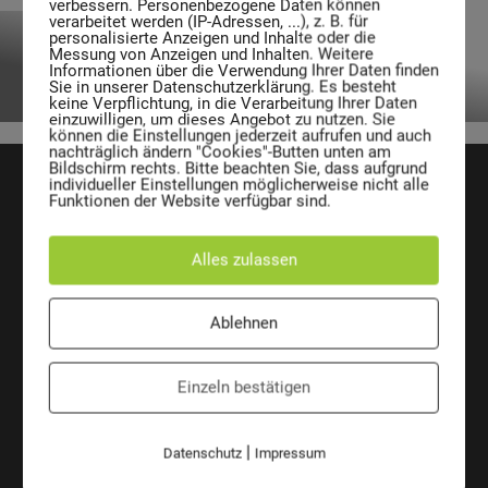
verbessern. Personenbezogene Daten können
verarbeitet werden (IP-Adressen, ...), z. B. für
personalisierte Anzeigen und Inhalte oder die
Messung von Anzeigen und Inhalten. Weitere
Mülltonne Citybac Medical
Informationen über die Verwendung Ihrer Daten finden
Sie in unserer Datenschutzerklärung. Es besteht
keine Verpflichtung, in die Verarbeitung Ihrer Daten
einzuwilligen, um dieses Angebot zu nutzen. Sie
können die Einstellungen jederzeit aufrufen und auch
nachträglich ändern "Cookies"-Butten unten am
Bildschirm rechts. Bitte beachten Sie, dass aufgrund
individueller Einstellungen möglicherweise nicht alle
Funktionen der Website verfügbar sind.
Alles zulassen
AE Entsorgungssysteme GmbH
Josef Sandhofer Straße 9c
A-2000 Stockerau
Ablehnen
Austria
Telefon:
+43 2266 66 190 0
Fax:
+43 2266 66 190 26
Einzeln bestätigen
E-Mail:
office@ae-entsorgung.eu
ÜBERSICHT
VERANTWORTUNG
|
Datenschutz
Impressum
Kontakt
Mülltonne CO2 Kalkulator