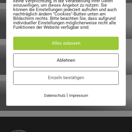
keine Verpflichtung, in die Verarbeitung Ihrer Daten
einzuwilligen, um dieses Angebot zu nutzen. Sie
können die Einstellungen jederzeit aufrufen und auch
nachträglich ändern "Cookies"-Butten unten am
Bildschirm rechts. Bitte beachten Sie, dass aufgrund
GRM660/770/1100-FD
individueller Einstellungen möglicherweise nicht alle
Funktionen der Website verfügbar sind.
Alles zulassen
GRM1100-RD
Ablehnen
Einzeln bestätigen
Mülltonne Citybac Medical
|
Datenschutz
Impressum