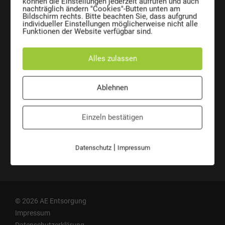
können die Einstellungen jederzeit aufrufen und auch
AE Entsorgungssysteme GmbH
nachträglich ändern "Cookies"-Butten unten am
Josef Sandhofer Straße 9c
Bildschirm rechts. Bitte beachten Sie, dass aufgrund
A-2000 Stockerau
individueller Einstellungen möglicherweise nicht alle
Austria
Funktionen der Website verfügbar sind.
Telefon:
+43 2266 66 190 0
Fax:
+43 2266 66 190 26
Alles zulassen
E-Mail:
office@ae-entsorgung.eu
ÜBERSICHT
VERANTWORTUNG
Ablehnen
Kontakt
Mülltonne CO2 Kalkulator
Ansprechpersonen
AE auf Social Media
Einzeln bestätigen
Wir sind ANKÖ-Mitglied
|
Datenschutz
Impressum
Führungsbestätigung
© 2026 AE Entsorgung
Impressum