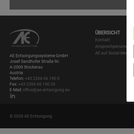
ÜBERSICHT
Kontakt
Ansprechpersonen
AE auf Social Media
AE Entsorgungssysteme GmbH
Josef Sandhofer Straße 9c
A-2000 Stockerau
Austria
Telefon:
+43 2266 66 190 0
Fax:
+43 2266 66 190 26
E-Mail:
office@ae-entsorgung.eu
© 2026 AE Entsorgung