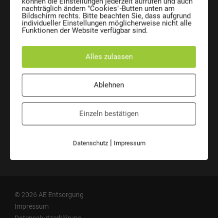
können die Einstellungen jederzeit aufrufen und auch
AE Entsorgungssysteme GmbH
nachträglich ändern "Cookies"-Butten unten am
Josef Sandhofer Straße 9c
Bildschirm rechts. Bitte beachten Sie, dass aufgrund
A-2000 Stockerau
individueller Einstellungen möglicherweise nicht alle
Austria
Funktionen der Website verfügbar sind.
Telefon:
+43 2266 66 190 0
Fax:
+43 2266 66 190 26
Alles zulassen
E-Mail:
office@ae-entsorgung.eu
ÜBERSICHT
VERANTWORTUNG
Ablehnen
Kontakt
Mülltonne CO2 Kalkulator
Ansprechpersonen
AE auf Social Media
Einzeln bestätigen
Wir sind ANKÖ-Mitglied
|
Datenschutz
Impressum
Führungsbestätigung
© 2026 AE Entsorgung
Impressum