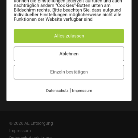
können die Einstellungen jederzeit aufrufen und auch
AE Entsorgungssysteme GmbH
nachträglich ändern "Cookies"-Butten unten am
Josef Sandhofer Straße 9c
Bildschirm rechts. Bitte beachten Sie, dass aufgrund
A-2000 Stockerau
individueller Einstellungen möglicherweise nicht alle
Austria
Funktionen der Website verfügbar sind.
Telefon:
+43 2266 66 190 0
Fax:
+43 2266 66 190 26
Alles zulassen
E-Mail:
office@ae-entsorgung.eu
ÜBERSICHT
VERANTWORTUNG
Ablehnen
Kontakt
Mülltonne CO2 Kalkulator
Ansprechpersonen
AE auf Social Media
Einzeln bestätigen
Wir sind ANKÖ-Mitglied
|
Datenschutz
Impressum
Führungsbestätigung
© 2026 AE Entsorgung
Impressum