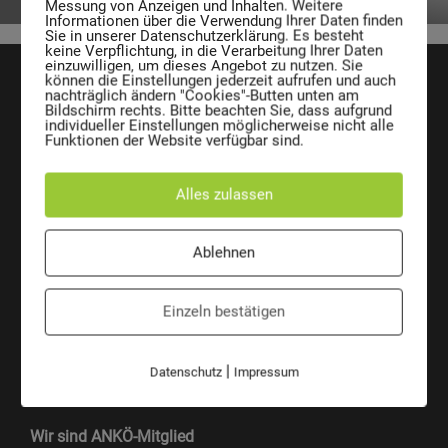
Messung von Anzeigen und Inhalten. Weitere
Informationen über die Verwendung Ihrer Daten finden
Sie in unserer Datenschutzerklärung. Es besteht
keine Verpflichtung, in die Verarbeitung Ihrer Daten
einzuwilligen, um dieses Angebot zu nutzen. Sie
können die Einstellungen jederzeit aufrufen und auch
nachträglich ändern "Cookies"-Butten unten am
Bildschirm rechts. Bitte beachten Sie, dass aufgrund
individueller Einstellungen möglicherweise nicht alle
Funktionen der Website verfügbar sind.
AE Entsorgungssysteme GmbH
Josef Sandhofer Straße 9c
Alles zulassen
A-2000 Stockerau
Austria
Telefon:
+43 2266 66 190 0
Ablehnen
Fax:
+43 2266 66 190 26
E-Mail:
office@ae-entsorgung.eu
Einzeln bestätigen
ÜBERSICHT
VERANTWORTUNG
Kontakt
Mülltonne CO2 Kalkulator
Ansprechpersonen
|
Datenschutz
Impressum
AE auf Social Media
Wir sind ANKÖ-Mitglied