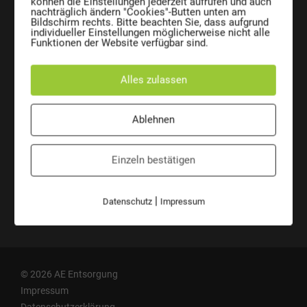
können die Einstellungen jederzeit aufrufen und auch
AE Entsorgungssysteme GmbH
nachträglich ändern "Cookies"-Butten unten am
Josef Sandhofer Straße 9c
Bildschirm rechts. Bitte beachten Sie, dass aufgrund
A-2000 Stockerau
individueller Einstellungen möglicherweise nicht alle
Austria
Funktionen der Website verfügbar sind.
Telefon:
+43 2266 66 190 0
Fax:
+43 2266 66 190 26
Alles zulassen
E-Mail:
office@ae-entsorgung.eu
ÜBERSICHT
VERANTWORTUNG
Ablehnen
Kontakt
Mülltonne CO2 Kalkulator
Ansprechpersonen
AE auf Social Media
Einzeln bestätigen
Wir sind ANKÖ-Mitglied
|
Datenschutz
Impressum
Führungsbestätigung
© 2026 AE Entsorgung
Impressum