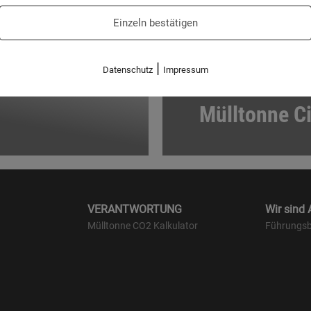
Einzeln bestätigen
|
Datenschutz
Impressum
Mülltonne C
VERANTWORTUNG
Wir sind
Mülltonne CO2 Kalkulator
Führungsb