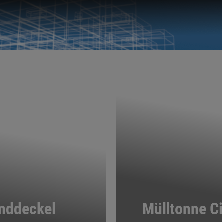
nddeckel
Mülltonne C