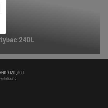
itybac 240L
 ANKÖ-Mitglied
estätigung