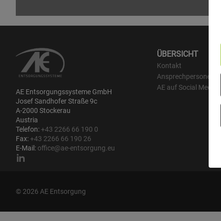
ÜBERSICHT
Kontakt
Ansprechpersonen
AE auf Social Media
AE Entsorgungssysteme GmbH
Josef Sandhofer Straße 9c
A-2000 Stockerau
Austria
Telefon:
+43 2266 66 190 0
Fax:
+43 2266 66 190 26
E-Mail:
office@ae-entsorgung.eu
© 2026 AE Entsorgung